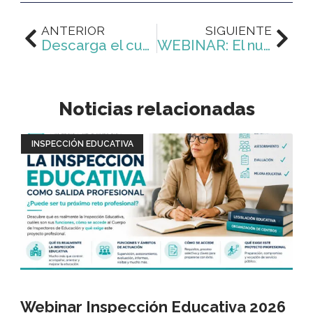
Ant
Sig
ANTERIOR
SIGUIENTE
Descarga el cuestionario del nuevo Real Decreto de Inspección Educativa (RD 68/2026)
WEBINAR: El nuevo Real Decreto de Inspección Educativa: análisis, sentido y claves reales para la preparación de la oposición
Noticias relacionadas
INSPECCIÓN EDUCATIVA
Webinar Inspección Educativa 2026