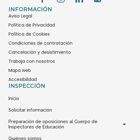
e
e
e
e
c
c
c
c
INFORMACIÓN
Aviso Legal
o
o
o
o
-
-
-
-
Política de Privacidad
0
0
0
0
Política de Cookies
2
2
2
5
Condiciones de contratación
7
0
3
7
Cancelación y desistimiento
-
-
-
-
Trabaja con nosotros
f
i
l
l
Mapa web
a
n
i
o
c
s
n
g
Accesibilidad
INSPECCIÓN
e
t
k
o
b
a
e
t
Inicio
o
g
d
i
o
r
i
p
Solicitar información
k
a
n
o
Preparación de oposiciones al Cuerpo de
1
m
s
Inspectores de Educación
1
1
Quiénes somos