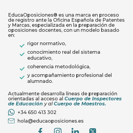
EducaOposiciones® es una marca en proceso
de registro ante la Oficina Española de Patentes
y Marcas, especializada en la preparación de
oposiciones docentes, con un modelo basado
en:
rigor normativo,
conocimiento real del sistema
educativo,
coherencia metodológica,
y acompañamiento profesional del
alumnado.
Actualmente desarrolla líneas de preparación
orientadas al acceso al
Cuerpo de Inspectores
de Educación
y al
Cuerpo de Maestros
.
+34 650 413 302
hola@educaoposiciones.es
G
G
G
G