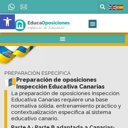
Ir
al
Abrir barra de herramientas
contenido
PREPARACIÓN ESPECÍFICA
Preparación de oposiciones
Inspección Educativa Canarias
La preparación de oposiciones Inspección
Educativa Canarias requiere una base
normativa sólida, entrenamiento práctico y
contextualización específica al sistema
educativo canario.
Parte A · Parte B adaptada a Canarias·