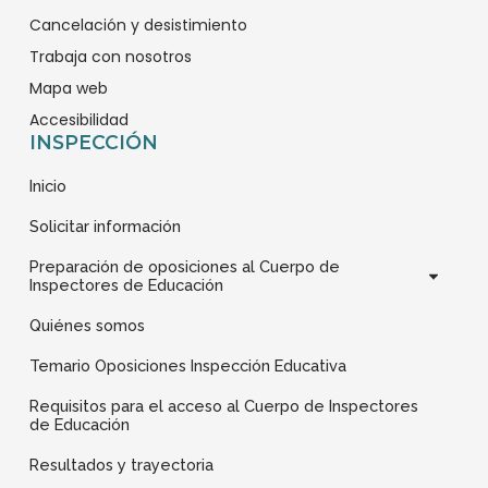
7
0
3
7
Cancelación y desistimiento
-
-
-
-
Trabaja con nosotros
f
i
l
l
Mapa web
a
n
i
o
c
s
n
g
Accesibilidad
INSPECCIÓN
e
t
k
o
b
a
e
t
Inicio
o
g
d
i
o
r
i
p
Solicitar información
k
a
n
o
Preparación de oposiciones al Cuerpo de
1
m
s
Inspectores de Educación
1
1
Quiénes somos
Temario Oposiciones Inspección Educativa
Requisitos para el acceso al Cuerpo de Inspectores
de Educación
Resultados y trayectoria