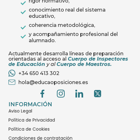
rigor normativo,
conocimiento real del sistema
educativo,
coherencia metodológica,
y acompañamiento profesional del
alumnado.
Actualmente desarrolla líneas de preparación
orientadas al acceso al
Cuerpo de Inspectores
de Educación
y al
Cuerpo de Maestros
.
+34 650 413 302
hola@educaoposiciones.es
G
G
G
G
e
e
e
e
c
c
c
c
INFORMACIÓN
Aviso Legal
o
o
o
o
-
-
-
-
Política de Privacidad
0
0
0
0
Política de Cookies
2
2
2
5
Condiciones de contratación