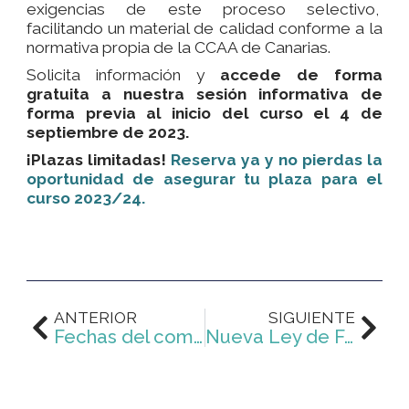
exigencias de este proceso selectivo,
facilitando un material de calidad conforme a la
normativa propia de la CCAA de Canarias.
Solicita información y
accede de forma
gratuita a nuestra sesión informativa de
forma previa al inicio del curso el 4 de
septiembre de 2023.
¡Plazas limitadas!
Reserva ya y no pierdas la
oportunidad de asegurar tu plaza para el
curso 2023/24.
Ant
Sig
ANTERIOR
SIGUIENTE
Fechas del comienzo de la oposición al Cuerpo de Inspectores de Educación en Andalucía
Nueva Ley de Función Pública de Andalucía