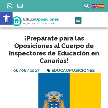
Ir
al
Abrir barra de herramientas
contenido
¡Prepárate para las
Oposiciones al Cuerpo de
Inspectores de Educación en
Canarias!
06/06/2023
EDUCAOPOSICIONES