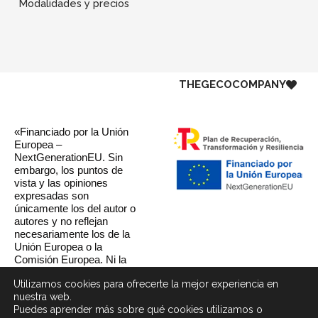
Modalidades y precios
THE
GECO
COMPANY
«Financiado por la Unión
Europea –
NextGenerationEU. Sin
embargo, los puntos de
vista y las opiniones
expresadas son
únicamente los del autor o
autores y no reflejan
necesariamente los de la
Unión Europea o la
Comisión Europea. Ni la
Unión Europea ni la
Utilizamos cookies para ofrecerte la mejor experiencia en
Comisión Europea pueden
nuestra web.
ser consideradas
Puedes aprender más sobre qué cookies utilizamos o
responsables de las