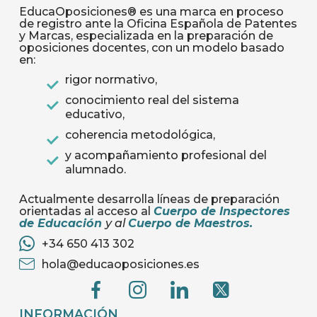
EducaOposiciones® es una marca en proceso
de registro ante la Oficina Española de Patentes
y Marcas, especializada en la preparación de
oposiciones docentes, con un modelo basado
en:
rigor normativo,
conocimiento real del sistema
educativo,
coherencia metodológica,
y acompañamiento profesional del
alumnado.
Actualmente desarrolla líneas de preparación
orientadas al acceso al
Cuerpo de Inspectores
de Educación
y al
Cuerpo de Maestros
.
+34 650 413 302
hola@educaoposiciones.es
G
G
G
G
e
e
e
e
c
c
c
c
INFORMACIÓN