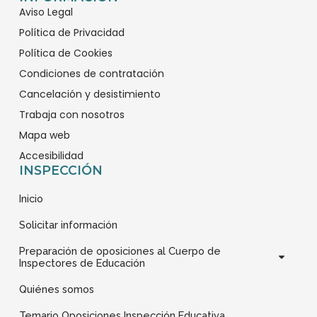
Aviso Legal
o
o
o
o
-
-
-
-
Política de Privacidad
0
0
0
0
Política de Cookies
2
2
2
5
Condiciones de contratación
7
0
3
7
Cancelación y desistimiento
-
-
-
-
Trabaja con nosotros
f
i
l
l
Mapa web
a
n
i
o
c
s
n
g
Accesibilidad
INSPECCIÓN
e
t
k
o
b
a
e
t
Inicio
o
g
d
i
o
r
i
p
Solicitar información
k
a
n
o
Preparación de oposiciones al Cuerpo de
1
m
s
Inspectores de Educación
1
1
Quiénes somos
Temario Oposiciones Inspección Educativa