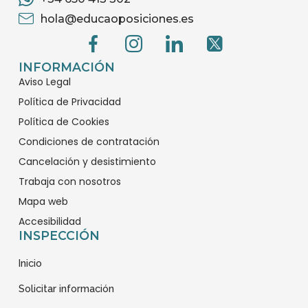
hola@educaoposiciones.es
G
G
G
G
e
e
e
e
c
c
c
c
INFORMACIÓN
Aviso Legal
o
o
o
o
-
-
-
-
Política de Privacidad
0
0
0
0
Política de Cookies
2
2
2
5
Condiciones de contratación
7
0
3
7
Cancelación y desistimiento
-
-
-
-
Trabaja con nosotros
f
i
l
l
Mapa web
a
n
i
o
c
s
n
g
Accesibilidad
INSPECCIÓN
e
t
k
o
b
a
e
t
Inicio
o
g
d
i
o
r
i
p
Solicitar información