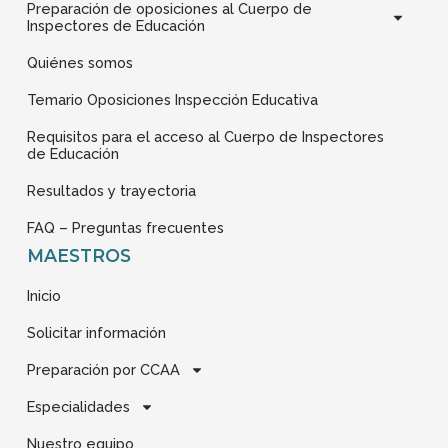
k
a
n
o
Preparación de oposiciones al Cuerpo de
1
m
s
Inspectores de Educación
1
1
Quiénes somos
Temario Oposiciones Inspección Educativa
Requisitos para el acceso al Cuerpo de Inspectores
de Educación
Resultados y trayectoria
FAQ – Preguntas frecuentes
MAESTROS
Inicio
Solicitar información
Preparación por CCAA
Especialidades
Nuestro equipo