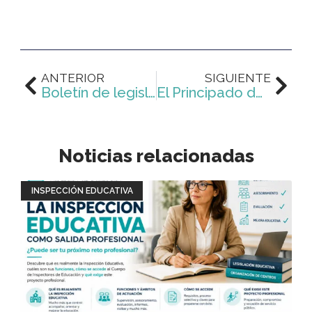
Ant
Sig
ANTERIOR
SIGUIENTE
Boletín de legislación educativa (01-02-2022 al 28-02-2022)
El Principado de Asturias convoca procedimiento selectivo de acceso al Cuerpo de Inspectores de Educación
Noticias relacionadas
INSPECCIÓN EDUCATIVA