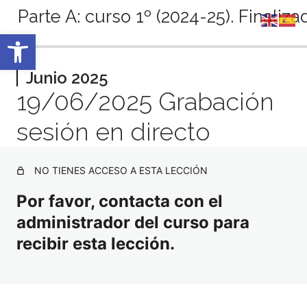
Parte A: curso 1º (2024-25). Finaliza
Abrir barra de herramientas
Anterior
Siguiente
Septiembre 2024
Junio 2025
19/06/2025 Grabación
4 lecciones
Octubre 2024
sesión en directo
5 lecciones
Noviembre 2024
3 lecciones
NO TIENES ACCESO A ESTA LECCIÓN
Diciembre 2024
4 lecciones
Por favor, contacta con el
Enero 2025
administrador del curso para
3 lecciones
Febrero 2025
recibir esta lección.
5 lecciones
Marzo 2025
4 lecciones