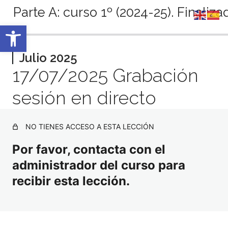
Parte A: curso 1º (2024-25). Finaliza
Abrir barra de herramientas
Anterior
Siguiente
Septiembre 2024
Julio 2025
17/07/2025 Grabación
4 lecciones
Octubre 2024
sesión en directo
5 lecciones
Noviembre 2024
3 lecciones
NO TIENES ACCESO A ESTA LECCIÓN
Diciembre 2024
4 lecciones
Por favor, contacta con el
Enero 2025
administrador del curso para
3 lecciones
Febrero 2025
recibir esta lección.
5 lecciones
Marzo 2025
4 lecciones