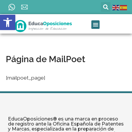
Ir
al
Abrir barra de herramientas
contenido
Página de MailPoet
[mailpoet_page]
EducaOposiciones® es una marca en proceso
de registro ante la Oficina Española de Patentes
y Marcas, especializada en la preparación de