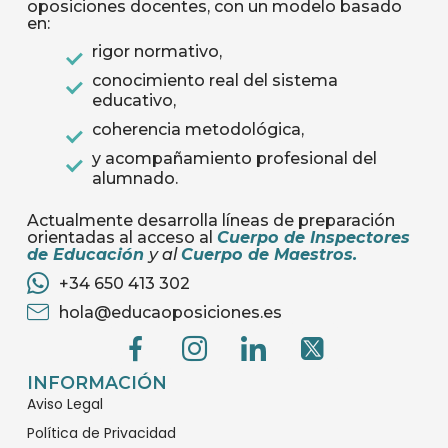
oposiciones docentes, con un modelo basado
en:
rigor normativo,
conocimiento real del sistema
educativo,
coherencia metodológica,
y acompañamiento profesional del
alumnado.
Actualmente desarrolla líneas de preparación
orientadas al acceso al
Cuerpo de Inspectores
de Educación
y al
Cuerpo de Maestros
.
+34 650 413 302
hola@educaoposiciones.es
G
G
G
G
e
e
e
e
c
c
c
c
INFORMACIÓN
Aviso Legal
o
o
o
o
-
-
-
-
Política de Privacidad