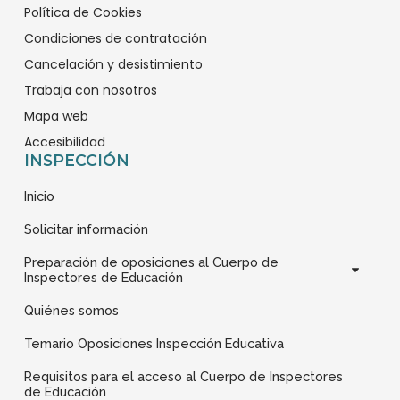
0
0
0
0
Política de Cookies
2
2
2
5
Condiciones de contratación
7
0
3
7
Cancelación y desistimiento
-
-
-
-
Trabaja con nosotros
f
i
l
l
Mapa web
a
n
i
o
c
s
n
g
Accesibilidad
INSPECCIÓN
e
t
k
o
b
a
e
t
Inicio
o
g
d
i
o
r
i
p
Solicitar información
k
a
n
o
Preparación de oposiciones al Cuerpo de
1
m
s
Inspectores de Educación
1
1
Quiénes somos
Temario Oposiciones Inspección Educativa
Requisitos para el acceso al Cuerpo de Inspectores
de Educación