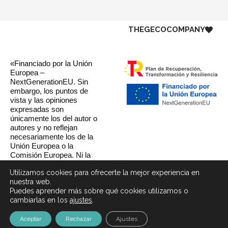
THE
GECO
COMPANY
«Financiado por la Unión
Europea –
NextGenerationEU. Sin
embargo, los puntos de
vista y las opiniones
expresadas son
únicamente los del autor o
autores y no reflejan
necesariamente los de la
Unión Europea o la
Comisión Europea. Ni la
Unión Europea ni la
Utilizamos cookies para ofrecerte la mejor experiencia en
Comisión Europea pueden
nuestra web.
ser consideradas
Puedes aprender más sobre qué cookies utilizamos o
responsables de las
cambiarlas en los
ajustes
.
mismas»
Aceptar
Rechazar
Ajustes