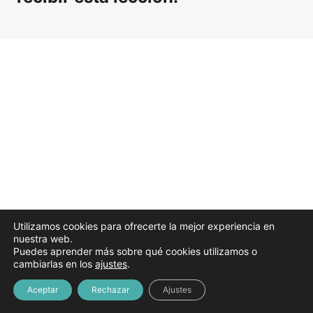
Tema 53. Ley de Régimen Jurídico y Procedimiento
Administrativo
Resultado sorteo simulacro parte A
WEBINAR: El nuevo Real Decreto de Inspección
Educativa
19/03/2026 Grabación sesión en directo
Abril 2026
4 lecciones
Mayo 2026
3 lecciones
Junio 2026
Utilizamos cookies para ofrecerte la mejor experiencia en
nuestra web.
3 lecciones
Puedes aprender más sobre qué cookies utilizamos o
Julio 2026
cambiarlas en los
ajustes
.
4 lecciones
Aceptar
Rechazar
Ajustes