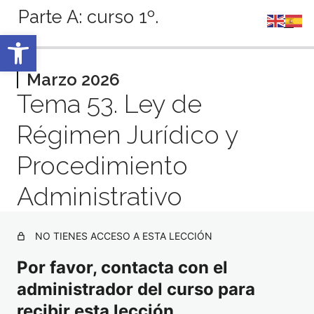
Parte A: curso 1º.
Abrir barra de herramientas
Anterior
Siguiente
Septiembre 2025
Marzo 2026
Tema 53. Ley de
5 lecciones
Octubre 2025
Régimen Jurídico y
4 lecciones
Noviembre 2025
Procedimiento
4 lecciones
Diciembre 2025
Administrativo
3 lecciones
Enero 2026
4 lecciones
NO TIENES ACCESO A ESTA LECCIÓN
Febrero 2026
Por favor, contacta con el
4 lecciones
Marzo 2026
administrador del curso para
recibir esta lección.
Tema 55. Distribución de competencias Estado-CCAA