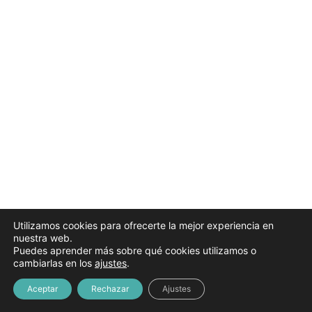
Instrucciones simulacro parte A (sorteo el 9 de marzo
de 2026)
Febrero 2026
4 lecciones
Marzo 2026
5 lecciones
Abril 2026
4 lecciones
Mayo 2026
3 lecciones
Junio 2026
3 lecciones
Julio 2026
Utilizamos cookies para ofrecerte la mejor experiencia en
4 lecciones
nuestra web.
Puedes aprender más sobre qué cookies utilizamos o
cambiarlas en los
ajustes
.
Aceptar
Rechazar
Ajustes