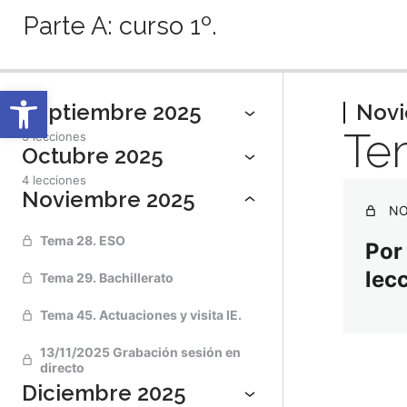
Parte A: curso 1º.
Anterior
Sigu
Abrir barra de herramientas
Septiembre 2025
Novi
Tem
5 lecciones
Octubre 2025
4 lecciones
Noviembre 2025
NO
Tema 28. ESO
Por
lec
Tema 29. Bachillerato
Tema 45. Actuaciones y visita IE.
13/11/2025 Grabación sesión en
directo
Diciembre 2025