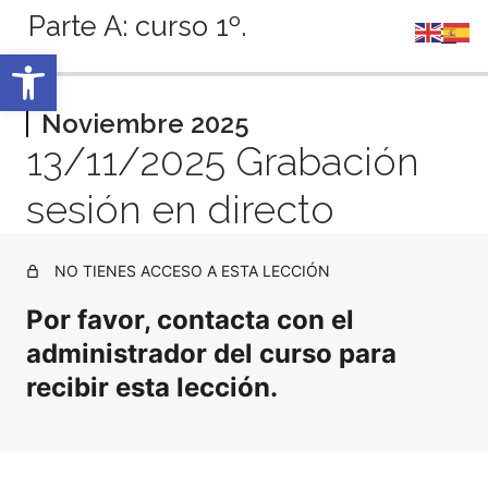
Parte A: curso 1º.
Abrir barra de herramientas
Anterior
Siguiente
Septiembre 2025
Noviembre 2025
13/11/2025 Grabación
5 lecciones
Octubre 2025
sesión en directo
4 lecciones
Noviembre 2025
NO TIENES ACCESO A ESTA LECCIÓN
Tema 28. ESO
Por favor, contacta con el
Tema 29. Bachillerato
administrador del curso para
Tema 45. Actuaciones y visita IE.
recibir esta lección.
13/11/2025 Grabación sesión en directo
Diciembre 2025
3 lecciones