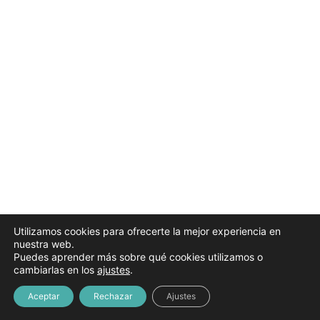
Enero 2026
4 lecciones
Febrero 2026
4 lecciones
Marzo 2026
5 lecciones
Abril 2026
4 lecciones
Mayo 2026
3 lecciones
Junio 2026
3 lecciones
Julio 2026
4 lecciones
Utilizamos cookies para ofrecerte la mejor experiencia en
nuestra web.
Puedes aprender más sobre qué cookies utilizamos o
cambiarlas en los
ajustes
.
Aceptar
Rechazar
Ajustes