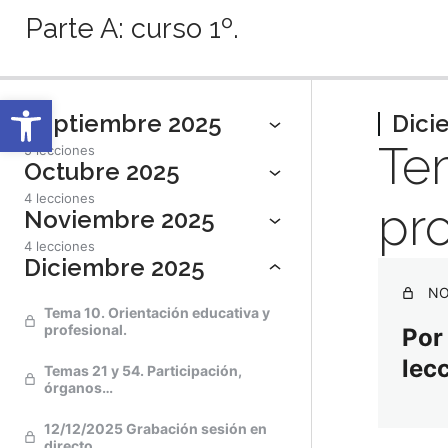
Parte A: curso 1º.
Anterior
Sigu
Abrir barra de herramientas
Septiembre 2025
Dici
Te
5 lecciones
Octubre 2025
4 lecciones
pro
Noviembre 2025
4 lecciones
Diciembre 2025
NO
Tema 10. Orientación educativa y
profesional.
Por
lec
Temas 21 y 54. Participación,
órganos…
12/12/2025 Grabación sesión en
directo