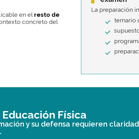
La preparación i
licable en el
resto de
temario 
contexto concreto del
supuesto
programa
preparac
n
Educación Física
amación y su defensa requieren clarida
.