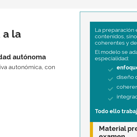
La preparación
a
a la
contenidos, sino
coherentes y def
El modelo se ada
idad autónoma
especialidad:
tiva autonómica, con
enfoqu
diseño 
coheren
integra
Todo ello traba
Material pr
examen