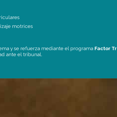
riculares
izaje motrices
stema y se refuerza mediante el programa
Factor T
d ante el tribunal.