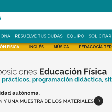
IONA
RESUELVE TUS DUDAS
EQUIPO
SOLICITA
ÓN FÍSICA
INGLÉS
MÚSICA
PEDAGOGÍA TER
posiciones
Educación Física
 prácticos, programación didáctica, si
idad autónoma.
N Y UNA MUESTRA DE LOS MATERIALES