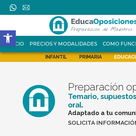
Ir
al
contenido
Abrir barra de herramientas
INICIO
PRECIOS Y MODALIDADES
COMO FUNC
INFANTIL
PRIMARIA
EDUCACI
Preparación o
Temario, supuestos
oral.
Adaptado a tu comun
SOLICITA INFORMACIÓ