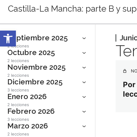
Castilla-La Mancha: parte B y sup
Anterior
Sigu
Abrir barra de herramientas
Septiembre 2025
Juni
Tem
2 lecciones
Octubre 2025
2 lecciones
Noviembre 2025
NO
2 lecciones
Diciembre 2025
Por
3 lecciones
lec
Enero 2026
2 lecciones
Febrero 2026
3 lecciones
Marzo 2026
2 lecciones