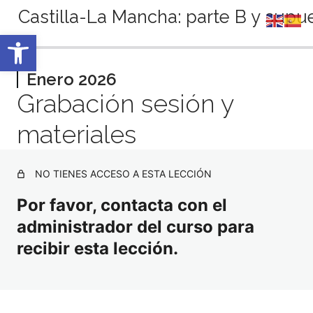
Castilla-La Mancha: parte B y supue
Abrir barra de herramientas
Anterior
Siguiente
Septiembre 2025
Enero 2026
Grabación sesión y
2 lecciones
Octubre 2025
materiales
2 lecciones
Noviembre 2025
2 lecciones
NO TIENES ACCESO A ESTA LECCIÓN
Diciembre 2025
3 lecciones
Por favor, contacta con el
Enero 2026
administrador del curso para
recibir esta lección.
Tema 20: Orientación educativa y profesional
Grabación sesión y materiales
Febrero 2026
3 lecciones