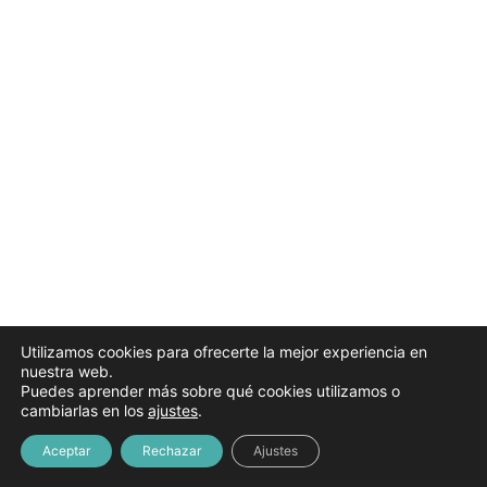
Marzo 2026
2 lecciones
Abril 2026
2 lecciones
Mayo 2026
2 lecciones
Junio 2026
3 lecciones
Julio 2026
2 lecciones
Utilizamos cookies para ofrecerte la mejor experiencia en
nuestra web.
Puedes aprender más sobre qué cookies utilizamos o
cambiarlas en los
ajustes
.
Aceptar
Rechazar
Ajustes