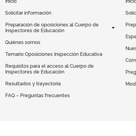
Inicio
Inici
0
0
0
0
2
2
2
5
Solicitar información
Soli
7
0
3
7
Preparación de oposiciones al Cuerpo de
Prep
-
-
-
-
Inspectores de Educación
f
i
l
l
Espe
Quiénes somos
a
n
i
o
Nues
c
s
n
g
Temario Oposiciones Inspección Educativa
e
t
k
o
Cóm
b
a
e
t
Requisitos para el acceso al Cuerpo de
Inspectores de Educación
Preg
o
g
d
i
o
r
i
p
Resultados y trayectoria
Moda
k
a
n
o
FAQ – Preguntas frecuentes
1
m
s
1
1