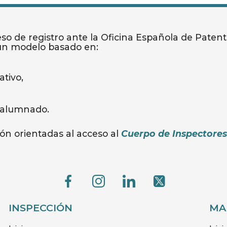
 de registro ante la Oficina Española de Patente
 un modelo basado en:
tivo,
 alumnado.
ón orientadas al acceso al
Cuerpo de Inspectore
G
G
G
G
e
e
e
e
c
c
c
c
INSPECCIÓN
MA
o
o
o
o
-
-
-
-