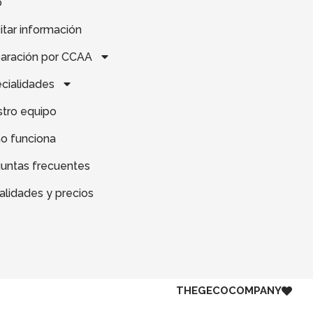
o
citar información
aración por CCAA
cialidades
tro equipo
o funciona
untas frecuentes
lidades y precios
THE
GECO
COMPANY