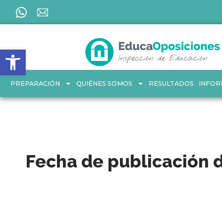
Ir
al
contenido
Abrir barra de herramientas
PREPARACIÓN
QUIÉNES SOMOS
RESULTADOS
INFOR
Fecha de publicación