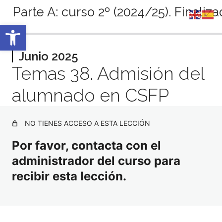
Parte A: curso 2º (2024/25). Finaliz
Abrir barra de herramientas
Anterior
Siguiente
Septiembre 2024
Junio 2025
Temas 38. Admisión del
6 lecciones
Octubre 2024
alumnado en CSFP
4 lecciones
Noviembre 2024
3 lecciones
NO TIENES ACCESO A ESTA LECCIÓN
Diciembre 2024
4 lecciones
Por favor, contacta con el
Enero 2025
administrador del curso para
3 lecciones
Febrero 2025
recibir esta lección.
5 lecciones
Marzo 2025
4 lecciones