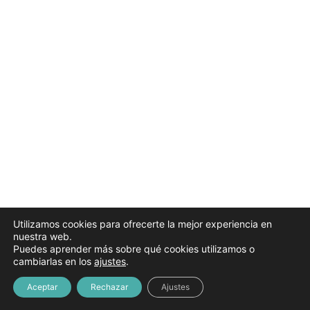
Febrero 2025
2 lecciones
Marzo 2025
3 lecciones
Abril 2025
2 lecciones
Mayo 2025
3 lecciones
Junio 2025
2 lecciones
Julio 2025
3 lecciones
Utilizamos cookies para ofrecerte la mejor experiencia en
nuestra web.
Puedes aprender más sobre qué cookies utilizamos o
cambiarlas en los
ajustes
.
Aceptar
Rechazar
Ajustes