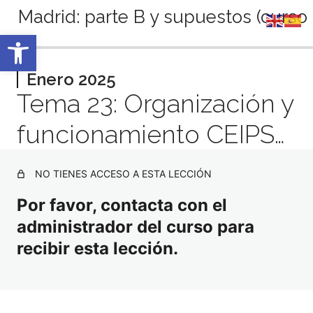
Madrid: parte B y supuestos (curso 
Abrir barra de herramientas
Anterior
Siguiente
Septiembre 2024
Enero 2025
Tema 23: Organización y
2 lecciones
Octubre 2024
funcionamiento CEIPS…
2 lecciones
Noviembre 2024
3 lecciones
NO TIENES ACCESO A ESTA LECCIÓN
Diciembre 2024
3 lecciones
Por favor, contacta con el
Enero 2025
administrador del curso para
recibir esta lección.
Tema 14: Bachillerato
Tema 23: Organización y funcionamiento CEIPS…
Grabación sesión y materiales