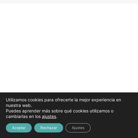
Abril 2025
3 lecciones
Mayo 2025
Tema 17. La dirección y la gestión de los centros
docentes.
Grabación sesión y materiales
Junio 2025
2 lecciones
Julio 2025
3 lecciones
Utilizamos cookies para ofrecerte la mejor experiencia en
nuestra web.
Puedes aprender más sobre qué cookies utilizamos o
cambiarlas en los
ajustes
.
Aceptar
Rechazar
Ajustes