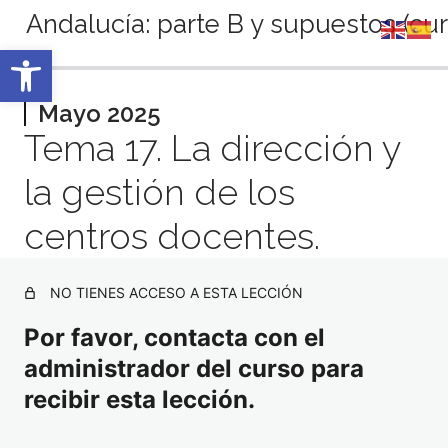
Andalucía: parte B y supuestos (cur
Abrir barra de herramientas
Anterior
Siguiente
Septiembre 2024
Mayo 2025
Tema 17. La dirección y
2 lecciones
Octubre 2024
la gestión de los
2 lecciones
Noviembre 2024
centros docentes.
3 lecciones
Diciembre 2024
3 lecciones
NO TIENES ACCESO A ESTA LECCIÓN
Enero 2025
Por favor, contacta con el
3 lecciones
Febrero 2025
administrador del curso para
3 lecciones
recibir esta lección.
Marzo 2025
3 lecciones