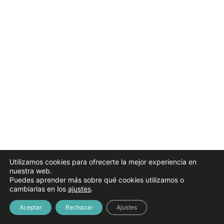
Abril 2025
2 lecciones
Mayo 2025
2 lecciones
Junio 2025
Tema 10. Escolarización del alumnado
Grabación sesión y materiales
Julio 2025
2 lecciones
Utilizamos cookies para ofrecerte la mejor experiencia en
nuestra web.
Puedes aprender más sobre qué cookies utilizamos o
cambiarlas en los
ajustes
.
Aceptar
Rechazar
Ajustes