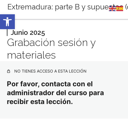
Extremadura: parte B y supuestos (c
Abrir barra de herramientas
Anterior
Siguiente
Septiembre 2024
Junio 2025
Grabación sesión y
2 lecciones
Octubre 2024
materiales
2 lecciones
Noviembre 2024
2 lecciones
NO TIENES ACCESO A ESTA LECCIÓN
Diciembre 2024
2 lecciones
Por favor, contacta con el
Enero 2025
administrador del curso para
2 lecciones
Febrero 2025
recibir esta lección.
2 lecciones
Marzo 2025
2 lecciones